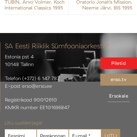
TUBIN. Arvo Volmer. Koch
Oratorio Jonah’s Mission.
International Classics 1995
Neeme Järvi. BIS 1995
SA Eesti Riiklik Sümfooniaorkester
Estonia pst 4
Piletid
10148 Tallinn
Telefon (+372) 6 147 787
erso.tv
E-post erso@erso.ee
Ersokale
Registrikood 90012610
KMKR number EE101696847
Liitu uudiskirjaga!