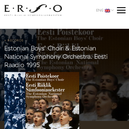
Skip
to
ENG
content
< RECORDS
Estonian Boys’ Choir & Estonian
National Symphony Orchestra. Eesti
Raadio 1995