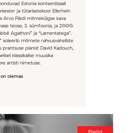
oonduvad Estonia kontserdisaali
orkester ja tütarlastekoor Ellerhein
tada Arvo Pärdi mitmekülgse kava
imase teose, 3. sümfoonia, ja 2000.
’abbé Agathoni” ja “Lamentatega”.
” soleerib mitmete rahvusvaheliste
s prantsuse pianist David Kadouch,
lisel klassikalise muusika
e artisti nimetuse.
:
on olemas
Piletid