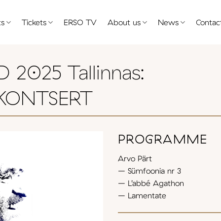
ts
Tickets
ERSO TV
About us
News
Contac
2025 Tallinnas:
KONTSERT
PROGRAMME
Arvo Pärt
– Sümfoonia nr 3
– L’abbé Agathon
– Lamentate