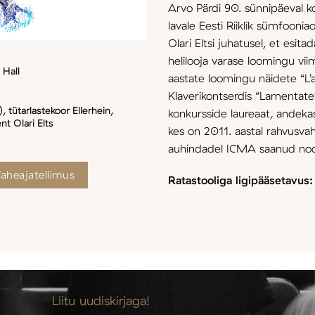
Arvo Pärdi 90. sünnipäeval k
lavale Eesti Riiklik sümfoonia
Olari Eltsi juhatusel, et esi
helilooja varase loomingu vi
 Hall
aastate loomingu näidete “L
Klaverikontserdis “Lamentate
 tütarlastekoor Ellerhein,
konkursside laureaat, andeka
nt Olari Elts
kes on 2011. aastal rahvusvahe
auhindadel ICMA saanud noor
aheajatellimus
Ratastooliga ligipääsetavus
Liitu uudiskirjaga!