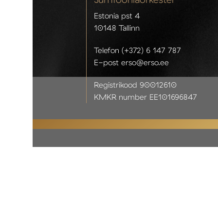
Estonia pst 4
10148 Tallinn
Telefon (+372) 6 147 787
E-post erso@erso.ee
Registrikood 90012610
KMKR number EE101696847