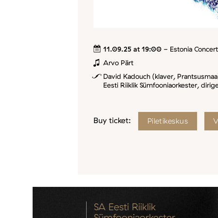
11.09.25 at 19:00
- Estonia Concert
Arvo Pärt
David Kadouch (klaver, Prantsusmaa),
Eesti Riiklik Sümfooniaorkester, dirige
Buy ticket:
Piletikeskus
V
SA Eesti Riiklik
Sümfooniaorkester