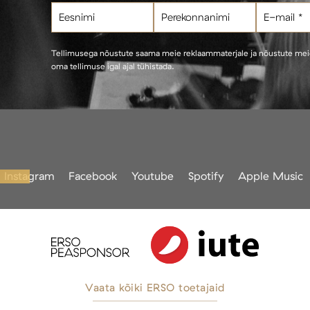
Tellimusega nõustute saama meie reklaammaterjale ja nõustute me
oma tellimuse igal ajal tühistada.
Instagram
Facebook
Youtube
Spotify
Apple Music
Vaata kõiki ERSO toetajaid