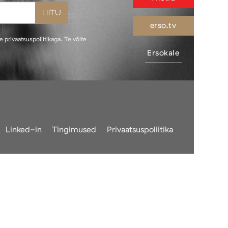
erso.tv
ie
privaatsuspoliitikaga
. Te võite
Ersokale
Linked-in
Tingimused
Privaatsuspoliitika