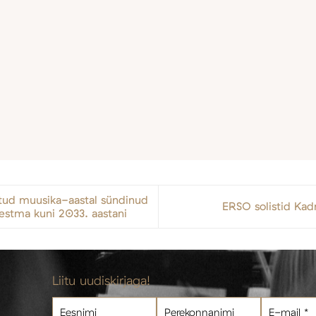
atud muusika-aastal sündinud
ERSO solistid Kadr
kestma kuni 2033. aastani
Liitu uudiskirjaga!