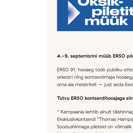
4.-9. septembrini müüb ERSO pil
ERSO 91. hooaeg toob publiku ette er
orkestri ning kontserdimaja hooaega.
oma ala meistritelt – just seda Ees
Tutvu ERSO kontserdihooajaga sii
* Kampaania kehtib ainult täishinnag
Eksklusiivkontserdi “Thomas Hampso
Soodushinnaga pileteid on võimalik o