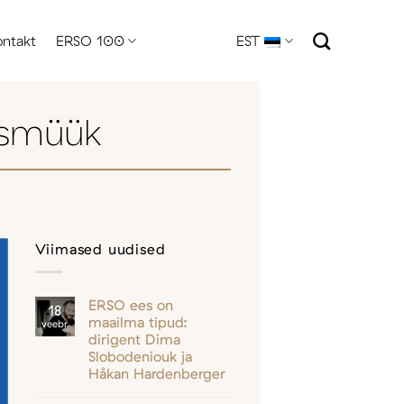
ontakt
ERSO 100
EST
usmüük
Viimased uudised
ERSO ees on
18
maailma tipud:
veebr
dirigent Dima
Slobodeniouk ja
Håkan Hardenberger