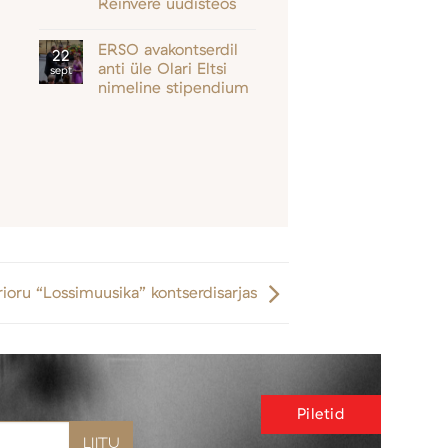
Reinvere uudisteos
ERSO avakontserdil
22
anti üle Olari Eltsi
sept
nimeline stipendium
ioru “Lossimuusika” kontserdisarjas
Piletid