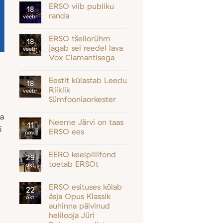
ERSO viib publiku
18
randa
veebr
ERSO tšellorühm
18
jagab sel reedel lava
veebr
Vox Clamantisega
Eestit külastab Leedu
18
Riiklik
veebr
Sümfooniaorkester
ga
Neeme Järvi on taas
11
i
ERSO ees
nov.
EERO keelpillifond
29
toetab ERSOt
okt
ERSO esituses kõlab
22
äsja Opus Klassik
okt
auhinna pälvinud
helilooja Jüri