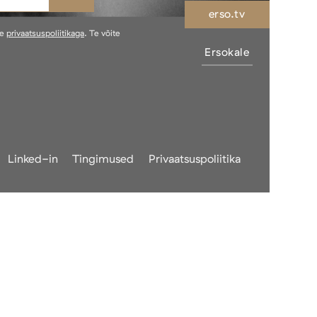
erso.tv
ie
privaatsuspoliitikaga
. Te võite
Ersokale
Linked-in
Tingimused
Privaatsuspoliitika