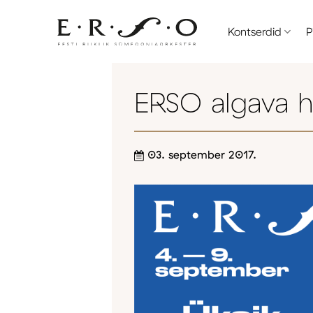
Skip
to
Kontserdid
P
content
ERSO algava h
03. september 2017.