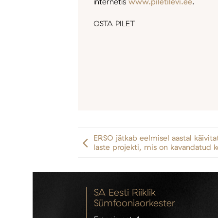
internetis
www.piletilevi.ee
.
OSTA PILET
ERSO jätkab eelmisel aastal käivit
laste projekti, mis on kavandatud 
SA Eesti Riiklik
Sümfooniaorkester