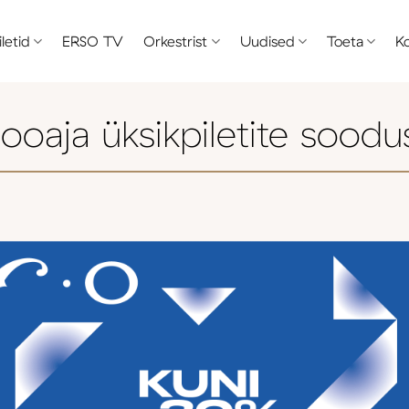
iletid
ERSO TV
Orkestrist
Uudised
Toeta
K
ooaja üksikpiletite sood