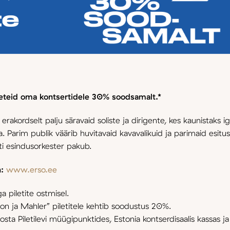
eteid oma kontsertidele 30% soodsamalt.*
akordselt palju säravaid soliste ja dirigente, kes kaunistaks i
 Parim publik väärib huvitavaid kavavalikuid ja parimaid esitus
ti esindusorkester pakub.
n:
www.erso.ee
a piletite ostmisel.
n ja Mahler” piletitele kehtib soodustus 20%.
sta Piletilevi müügipunktides, Estonia kontserdisaalis kassas ja