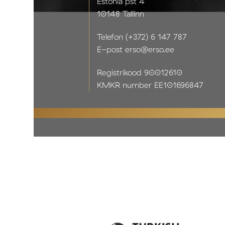
Estonia pst 4
10148 Tallinn
Telefon (+372) 6 147 787
E-post erso@erso.ee
Registrikood 90012610
KMKR number EE101696847