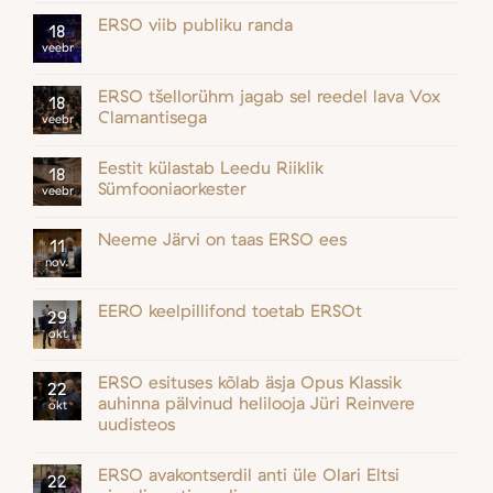
ERSO viib publiku randa
18
veebr
ERSO tšellorühm jagab sel reedel lava Vox
18
Clamantisega
veebr
Eestit külastab Leedu Riiklik
18
Sümfooniaorkester
veebr
Neeme Järvi on taas ERSO ees
11
nov.
EERO keelpillifond toetab ERSOt
29
okt
ERSO esituses kõlab äsja Opus Klassik
22
auhinna pälvinud helilooja Jüri Reinvere
okt
uudisteos
ERSO avakontserdil anti üle Olari Eltsi
22