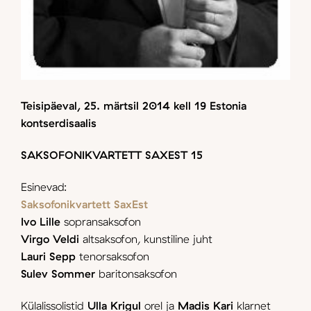
Teisipäeval, 25. märtsil 2014 kell 19 Estonia
kontserdisaalis
SAKSOFONIKVARTETT SAXEST 15
Esinevad:
Saksofonikvartett SaxEst
Ivo Lille
sopransaksofon
Virgo Veldi
altsaksofon, kunstiline juht
Lauri Sepp
tenorsaksofon
Sulev Sommer
baritonsaksofon
Külalissolistid
Ulla Krigul
orel ja
Madis Kari
klarnet