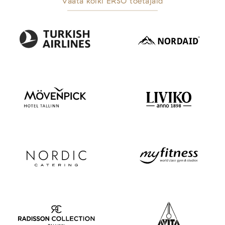
Vaata kõiki ERSO toetajaid