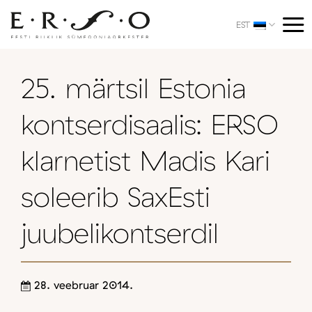
Skip
to
EST
content
25. märtsil Estonia
kontserdisaalis: ERSO
klarnetist Madis Kari
soleerib SaxEsti
juubelikontserdil
28. veebruar 2014.