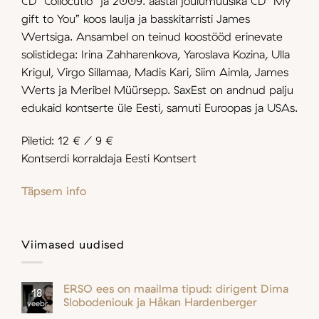
CD “Collocutio” ja 2009. aastal jõulumuusika CD “My
gift to You” koos laulja ja basskitarristi James
Wertsiga. Ansambel on teinud koostööd erinevate
solistidega: Irina Zahharenkova, Yaroslava Kozina, Ulla
Krigul, Virgo Sillamaa, Madis Kari, Siim Aimla, James
Werts ja Meribel Müürsepp. SaxEst on andnud palju
edukaid kontserte üle Eesti, samuti Euroopas ja USAs.
Piletid: 12 € / 9 €
Kontserdi korraldaja Eesti Kontsert
Täpsem info
Viimased uudised
ERSO ees on maailma tipud: dirigent Dima
18
Slobodeniouk ja Håkan Hardenberger
veebr