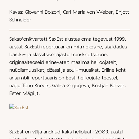
Kavas: Giovanni Bolzoni, Carl Maria von Weber, Enjott
Schneider
Saksofonikvartett SaxEst alustas oma tegevust 1999.
aastal. SaxEsti repertuaar on mitmekesine, sisaldades
baroki- ja klassitsismiajastu transkriptsioone,
originaalteoseid erinevatelt maailma heliloojatelt,
nüüdismuusikat, džässi ja soul-muusikat. Eriline koht
ansambli repertuaaris on Eesti heliloojate teostel,
nagu Tõnu Kõrvits, Galina Grigorjeva, Kristjan Kõrver,
Ester Mägi jt.
SaxEst on välja andnud kaks heliplaati: 2003. aastal