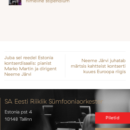
nimeline stipendium
sept
Juba sel reedel Estonia
Neeme Järvi juhatab
kontserdisaalis: pianist
märtsis kahtteist kontserti
Marko Martin ja dirigent
kuues Euroopa riigis
Neeme Järvi
SA Eesti Riiklik Sümfooniaorkester
Estonia pst 4
Piletid
10148 Tallinn