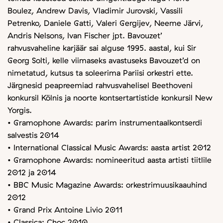
Boulez, Andrew Davis, Vladimir Jurovski, Vassili
Petrenko, Daniele Gatti, Valeri Gergijev, Neeme Järvi,
Andris Nelsons, Ivan Fischer jpt. Bavouzet’
rahvusvaheline karjäär sai alguse 1995. aastal, kui Sir
Georg Solti, kelle viimaseks avastuseks Bavouzet’d on
nimetatud, kutsus ta soleerima Pariisi orkestri ette.
Järgnesid peapreemiad rahvusvahelisel Beethoveni
konkursil Kölnis ja noorte kontsertartistide konkursil New
Yorgis.
• Gramophone Awards: parim instrumentaalkontserdi
salvestis 2014
• International Classical Music Awards: aasta artist 2012
• Gramophone Awards: nomineeritud aasta artisti tiitlile
2012 ja 2014
• BBC Music Magazine Awards: orkestrimuusikaauhind
2012
• Grand Prix Antoine Livio 2011
• Classica: Choc 2010