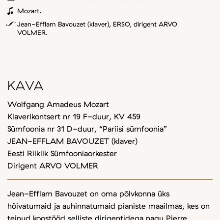
Mozart.
Jean-Efflam Bavouzet (klaver), ERSO, dirigent ARVO
VOLMER.
KAVA
Wolfgang Amadeus Mozart
Klaverikontsert nr 19 F-duur, KV 459
Sümfoonia nr 31 D-duur, “Pariisi sümfoonia”
JEAN-EFFLAM BAVOUZET (klaver)
Eesti Riiklik Sümfooniaorkester
Dirigent ARVO VOLMER
Jean-Efflam Bavouzet on oma põlvkonna üks
hõivatumaid ja auhinnatumaid pianiste maailmas, kes on
teinud koostööd selliste dirigentidega nagu Pierre