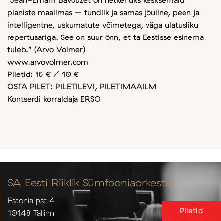
“Jean-Efflam Bavouzet on hetkel üks kesksemaid
pianiste maailmas – tundlik ja samas jõuline, peen ja
intelligentne, uskumatute võimetega, väga ulatusliku
repertuaariga. See on suur õnn, et ta Eestisse esinema
tuleb.” (Arvo Volmer)
www.arvovolmer.com
Piletid: 16 € / 10 €
OSTA PILET: PILETILEVI, PILETIMAAILM
Kontserdi korraldaja ERSO
SA Eesti Riiklik Sümfooniaorkester
Estonia pst 4
Piletid
10148 Tallinn