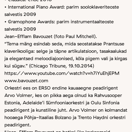
• International Piano Award: parim sooloklaveriteoste
salvestis 2009
• Gramophone Awards: parim instrumentaalteoste
salvestis 2009
Jean-Efflam Bavouzet (foto Paul Mitchell).
“Tema mäng esindab seda, mida seostatakse Prantsuse
klaverikooliga: selge ja täpne artikulatsioon, tasakaalukad
ja elegantsed meloodiajoonised, kõla pigem vali ja kirgas
kui sügav.” (Chicago Tribune, 19.10.2014)
https://www.youtube.com/watch?v=h7iYuEhjEPM
www.bavouzet.com
Orkestri ees on ERSO endine kauaaegne peadirigent
Arvo Volmer, kes on pikka aega olnud ka Rahvusooper
Estonia, Adelaide’i Sümfooniaorkestri ja Oulu Sinfonia
peadirigent ja kunstiline juht. Arvo Volmer on kolmandat
hooaega Põhja-Itaalias Bolzano ja Trento Haydni orkestri
peadirigent.