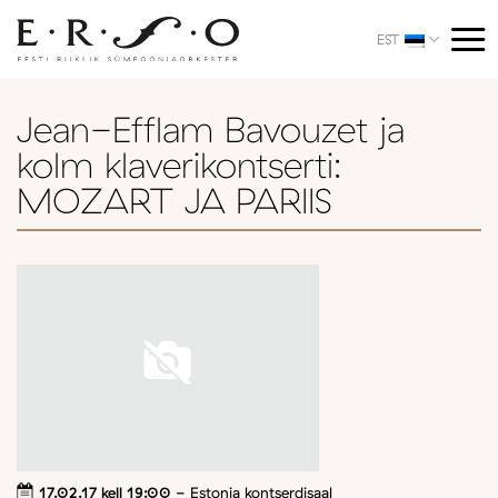
Skip
to
EST
content
Jean-Efflam Bavouzet ja
kolm klaverikontserti:
MOZART JA PARIIS
17.02.17 kell 19:00
- Estonia kontserdisaal