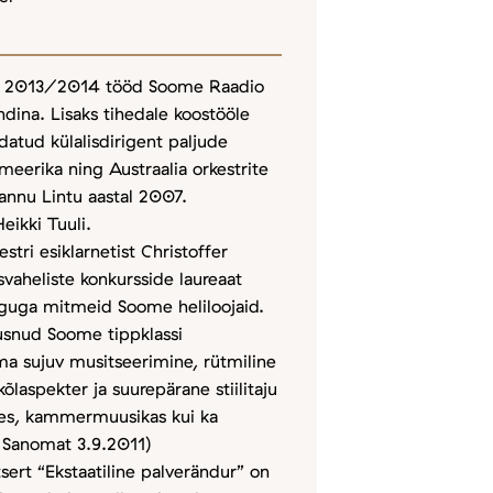
st 2013/2014 tööd Soome Raadio
dina. Lisaks tihedale koostööle
atud külalisdirigent paljude
eerika ning Austraalia orkestrite
nnu Lintu aastal 2007.
eikki Tuuli.
ri esiklarnetist Christoffer
vaheliste konkursside laureaat
guga mitmeid Soome heliloojaid.
õusnud Soome tippklassi
ma sujuv musitseerimine, rütmiline
kõlaspekter ja suurepärane stiilitaju
des, kammermuusikas kui ka
n Sanomat 3.9.2011)
sert “Ekstaatiline palverändur” on