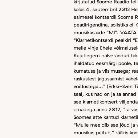
kirjutatud Soome Raadio tell
kõlas 4. septembril 2013 Hel
esimesel kontserdil Soome R
peadirigendina, solistiks oli
muusikasaade “MI”: VAATA (
“Klarnetikontserdi pealkiri “
meile vihje ühele võimalusele
Kujutlegem palveränduri taki
ihaldatud eesmärgi poole, t
kurnatuse ja väsimusega; reaa
raskustest jagusaamist vahe
võitlustega…” (Erkki-Sven Tü
seal, kus nad on ja sa annad 
see klarnetikontsert väljenda
omadega anno 2012, ” arvas 
Soomes ette kantud klarnetik
“Mulle meeldib see jõud ja v
muusikas peitub,” rääkis kont