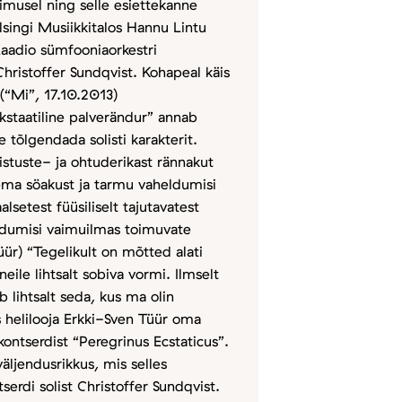
imusel ning selle esiettekanne
singi Musiikkitalos Hannu Lintu
aadio sümfooniaorkestri
 Christoffer Sundqvist. Kohapeal käis
“Mi”, 17.10.2013)
Ekstaatiline palverändur” annab
 tõlgendada solisti karakterit.
stuste- ja ohtuderikast rännakut
ema söakust ja tarmu vaheldumisi
lsetest füüsiliselt tajutavatest
ldumisi vaimuilmas toimuvate
ür) “Tegelikult on mõtted alati
neile lihtsalt sobiva vormi. Ilmselt
b lihtsalt seda, kus ma olin
helilooja Erkki-Sven Tüür oma
ontserdist “Peregrinus Ecstaticus”.
äljendusrikkus, mis selles
serdi solist Christoffer Sundqvist.