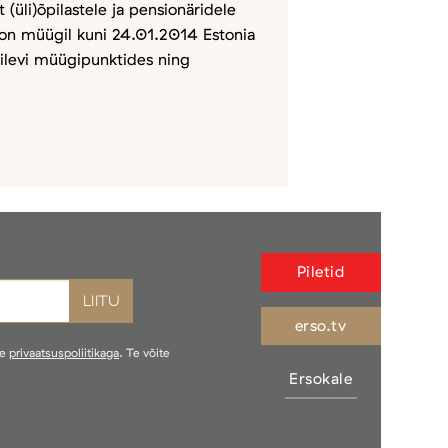
 (üli)õpilastele ja pensionäridele
on müügil kuni 24.01.2014 Estonia
etilevi müügipunktides ning
Piletid
erso.tv
ie
privaatsuspoliitikaga
. Te võite
Ersokale