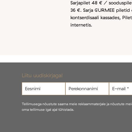
Sarjapilet 48 € / sooduspilet
36 €. Sarja GURMEE piletid 
kontserdisaali kassades, Pil
internetis.
Liitu uudiskirjaga!
Tellimusega nõustute saama meie reklaammaterjale ja nõustute me
oma tellimuse igal ajal tühistada.