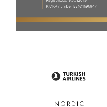
Registrikood 90012610
KMKR number EE101696847