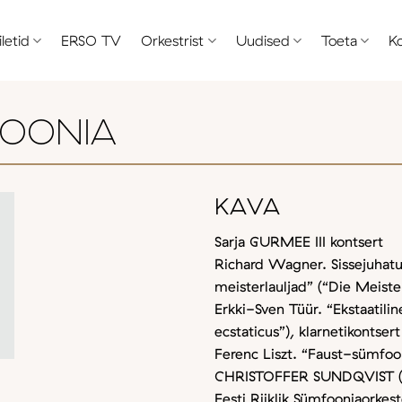
iletid
ERSO TV
Orkestrist
Uudised
Toeta
K
FOONIA
KAVA
Sarja GURMEE III kontsert
Richard Wagner. Sissejuhatu
meisterlauljad” (“Die Meist
Erkki-Sven Tüür. “Ekstaatili
ecstaticus”), klarnetikontsert
Ferenc Liszt. “Faust-sümfoo
CHRISTOFFER SUNDQVIST (k
Eesti Riiklik Sümfooniaorkest