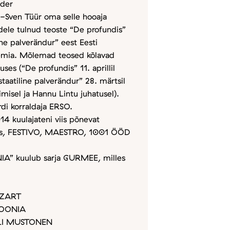
nder
i-Sven Tüür oma selle hooaja
dele tulnud teoste “De profundis”
line palverändur” eest Eesti
reemia. Mõlemad teosed kõlavad
uses (“De profundis” 11. aprillil
kstaatiline palverändur” 28. märtsil
imisel ja Hannu Lintu juhatusel).
rdi korraldaja ERSO.
4 kuulajateni viis põnevat
nias, FESTIVO, MAESTRO, 1001 ÖÖD
A” kuulub sarja GURMEE, milles
OZART
FOONIA
LLI MUSTONEN