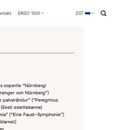
ontakt
ERSO 100
EST
s ooperile “Nürnbergi
ersinger von Nürnberg”)
ne palverändur” (“Peregrinus
 (Eesti esiettekanne)
nia” (“Eine Faust-Symphonie”)
larnet)
er