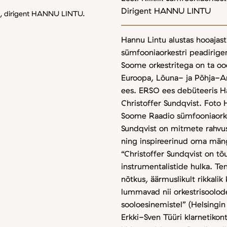
Dirigent HANNU LINTU
SO, dirigent HANNU LINTU.
Hannu Lintu alustas hooaja
sümfooniaorkestri peadirigen
Soome orkestritega on ta ood
Euroopa, Lõuna- ja Põhja-Am
ees. ERSO ees debüteeris Ha
Christoffer Sundqvist. Foto H
Soome Raadio sümfooniaorkest
Sundqvist on mitmete rahvus
ning inspireerinud oma män
“Christoffer Sundqvist on t
instrumentalistide hulka. Te
nõtkus, äärmuslikult rikkalik 
lummavad nii orkestrisoolo
sooloesinemistel” (Helsingi
Erkki-Sven Tüüri klarnetikont