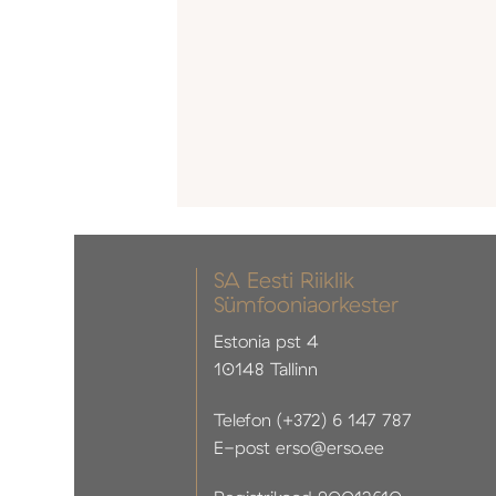
SA Eesti Riiklik
Sümfooniaorkester
Estonia pst 4
10148 Tallinn
Telefon (+372) 6 147 787
E-post erso@erso.ee