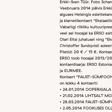
Erkki-Sven Tüür. Foto: Scha
Veebruaris 2014 pälvis Erkk
alguses Helsingis esiettekan
ja klarnetikontsert “Ekstaati
Vabariigi riikliku kultuurip
veel sel hooajal ka ERSO esit
Olari Eltsi juhatusel ning “E
Christoffer Sundqvisti soleer
Piletid: 20 € / 15 €. Kontse
ERSO toob hooajal 2013/201
kontserdisarja: ERSO Esto
ja GURMEE.
Kontsert “FAUST-SÜMFOONI
on kokku 4 kontserti:
• 24.01.2014 OOPERIGALA
• 21.02.2014 LIHTSALT M
• 28.03.2014 FAUST-SÜM
• 2.05.2014 FOOKUSES O