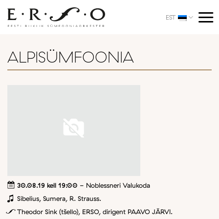
Skip
to
EST
content
ALPISÜMFOONIA
30.08.19 kell 19:00
- Noblessneri Valukoda
Sibelius, Sumera, R. Strauss.
Theodor Sink (tšello), ERSO, dirigent PAAVO JÄRVI.