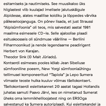
esitamiseks ja nautimiseks. See muusikaloo üks
hiiglastest viib kuulajad imelisele jalutuskäigule
Alpidesse, alates maalilise koidiku ja lõppedes värvika
päikeseloojanguga. On põnev lisada, et just Straussi
“Alpisümfoonia” oli teos, mis salvestati aastal 1981
maailma esimesele CD-le. Selle ajaloolise plaadi
esituskoosseis oli sündmuse vääriline – Berliini
Filharmoonikud ja nende legendaarne peadirigent
Herbert von Karajan.
Theodor Sink (© Mait Jüriado).
Kontserdi esimeses pooles kõlab Jean Sibeliuse
sümfooniline poeem, New Yorgi sümfooniaühingu
tellimusel komponeeritud “Tapiola” ja Lepo Sumera
viimaste teoste hulka kuuluv võimas tšellokontsert.
Tšellokontserdi esiettekannet 20 aastat tagasi Hollandis
juhatas samuti Paavo Järvi, kes on nimetanud Sumerat
üheks oma lemmikheliloojatest ning on ERSOga
salvestanud ka Sumera autoriplaadi. Kui esiettekandel ja