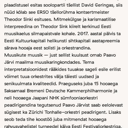
plaadistusel esitas soolopartii tšellist David Geringas, siis
nüüd kõlab see ERSO tšellorühma kontsertmeister
Theodor Sinki esituses. Mitmekülgse ja karismaatilise
interpreedina on Theodor Sink kiirelt kerkinud Eesti
muusikaelus silmapaistvale kohale. 2017. aastal pälvis ta
Eesti Kultuurkapitali helikunsti sihtkapitali aastapreemia
särava hooaja eest solisti ja orkestrandina.
Muusikute muusik – just sellist kuulsust omab Paavo
Järvi maailma muusikaringkondades. Tema
interpretatsioonidest rääkides tuuakse sageli esile erilist
võimet tuua orkestrites välja täiesti uudsed ja
senikuulmata kvaliteedid. Praeguseks juba 15 hooaega
Saksamaal Bremeni Deutsche Kammerphilharmonie ja
neli hooaega Jaapani NHK sümfooniaorkestri
peadirigendina tegutsenud Paavo Järvist saab eelolevast
sügisest ka Zürichi Tonhalle-orkestri peadirigent. Lisaks
seob teda tihe koostöö juba mitmendat hooaega
rahvusvahelistel turneedel käiva Eesti Festivaliorkestriga,