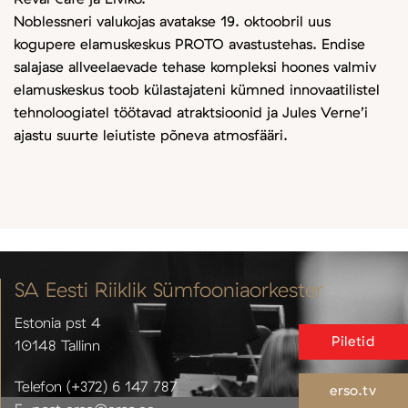
Noblessneri valukojas avatakse 19. oktoobril uus
kogupere elamuskeskus PROTO avastustehas. Endise
salajase allveelaevade tehase kompleksi hoones valmiv
elamuskeskus toob külastajateni kümned innovaatilistel
tehnoloogiatel töötavad atraktsioonid ja Jules Verne’i
ajastu suurte leiutiste põneva atmosfääri.
SA Eesti Riiklik Sümfooniaorkester
Estonia pst 4
Piletid
10148 Tallinn
Telefon (+372) 6 147 787
erso.tv