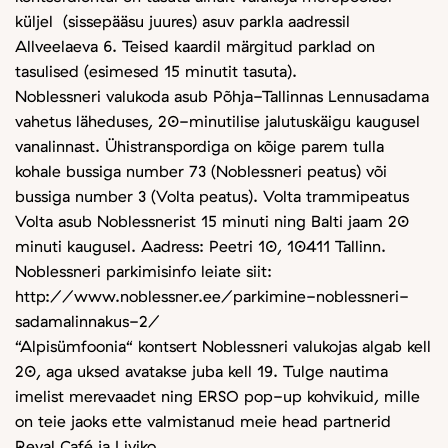
küljel (sissepääsu juures) asuv parkla aadressil
Allveelaeva 6. Teised kaardil märgitud parklad on
tasulised (esimesed 15 minutit tasuta).
Noblessneri valukoda asub Põhja-Tallinnas Lennusadama
vahetus läheduses, 20-minutilise jalutuskäigu kaugusel
vanalinnast. Ühistranspordiga on kõige parem tulla
kohale bussiga number 73 (Noblessneri peatus) või
bussiga number 3 (Volta peatus). Volta trammipeatus
Volta asub Noblessnerist 15 minuti ning Balti jaam 20
minuti kaugusel. Aadress: Peetri 10, 10411 Tallinn.
Noblessneri parkimisinfo leiate siit:
http://www.noblessner.ee/parkimine-noblessneri-
sadamalinnakus-2/
“Alpisümfoonia“ kontsert Noblessneri valukojas algab kell
20, aga uksed avatakse juba kell 19. Tulge nautima
imelist merevaadet ning ERSO pop-up kohvikuid, mille
on teie jaoks ette valmistanud meie head partnerid
Reval Café ja Liviko.