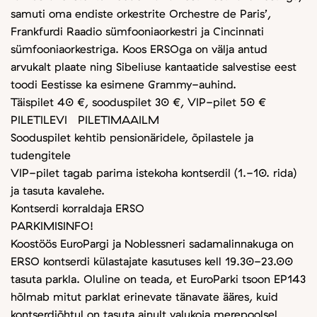
samuti oma endiste orkestrite Orchestre de Paris’,
Frankfurdi Raadio sümfooniaorkestri ja Cincinnati
sümfooniaorkestriga. Koos ERSOga on välja antud
arvukalt plaate ning Sibeliuse kantaatide salvestise eest
toodi Eestisse ka esimene Grammy-auhind.
Täispilet 40 €, sooduspilet 30 €, VIP-pilet 50 €
PILETILEVI PILETIMAAILM
Sooduspilet kehtib pensionäridele, õpilastele ja
tudengitele
VIP-pilet tagab parima istekoha kontserdil (1.-10. rida)
ja tasuta kavalehe.
Kontserdi korraldaja ERSO
PARKIMISINFO!
Koostöös EuroPargi ja Noblessneri sadamalinnakuga on
ERSO kontserdi külastajate kasutuses kell 19.30-23.00
tasuta parkla. Oluline on teada, et EuroParki tsoon EP143
hõlmab mitut parklat erinevate tänavate ääres, kuid
kontserdiõhtul on tasuta ainult valukoja merepoolsel