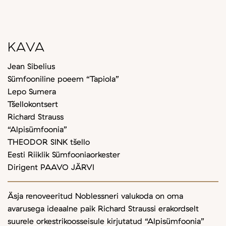
KAVA
Jean Sibelius
Sümfooniline poeem “Tapiola”
Lepo Sumera
Tšellokontsert
Richard Strauss
“Alpisümfoonia”
THEODOR SINK tšello
Eesti Riiklik Sümfooniaorkester
Dirigent PAAVO JÄRVI
Äsja renoveeritud Noblessneri valukoda on oma
avarusega ideaalne paik Richard Straussi erakordselt
suurele orkestrikoosseisule kirjutatud “Alpisümfoonia”