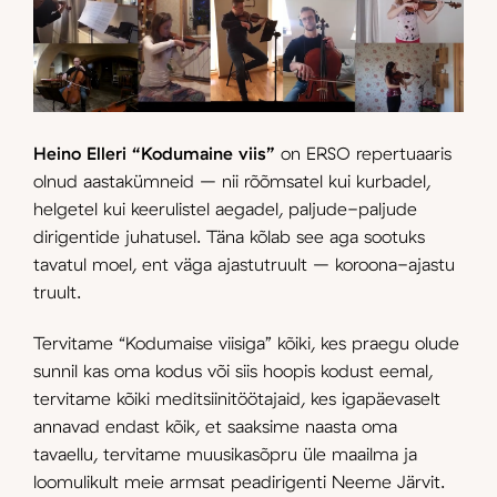
Heino Elleri “Kodumaine viis”
on ERSO repertuaaris
olnud aastakümneid – nii rõõmsatel kui kurbadel,
helgetel kui keerulistel aegadel, paljude-paljude
dirigentide juhatusel. Täna kõlab see aga sootuks
tavatul moel, ent väga ajastutruult – koroona-ajastu
truult.
Tervitame “Kodumaise viisiga” kõiki, kes praegu olude
sunnil kas oma kodus või siis hoopis kodust eemal,
tervitame kõiki meditsiinitöötajaid, kes igapäevaselt
annavad endast kõik, et saaksime naasta oma
tavaellu, tervitame muusikasõpru üle maailma ja
loomulikult meie armsat peadirigenti Neeme Järvit.