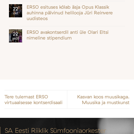
ERSO esituses kõlab äsja Opus Klassik
22
auhinna pälvinud helilooja Jüri Reinvere
okt
uudisteos
ERSO avakontserdil anti üle Olari Eltsi
22
nimeline stipendium
sept
Tere tulemast ERSO
Kasvan koos muusikaga.
virtuaalsesse kontserdisaali
Muusika ja mustkunst
SA Eesti Riiklik Sümfooniaorkester