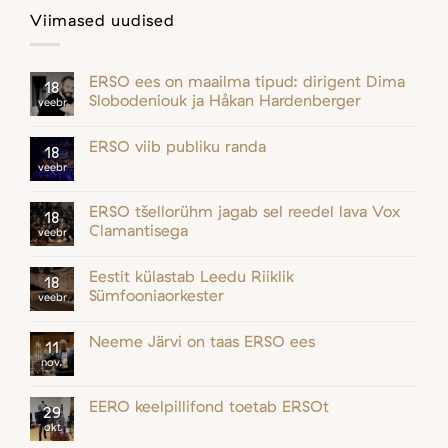
Viimased uudised
ERSO ees on maailma tipud: dirigent Dima
18
Slobodeniouk ja Håkan Hardenberger
veebr
ERSO viib publiku randa
18
veebr
ERSO tšellorühm jagab sel reedel lava Vox
18
Clamantisega
veebr
Eestit külastab Leedu Riiklik
18
Sümfooniaorkester
veebr
Neeme Järvi on taas ERSO ees
11
nov.
EERO keelpillifond toetab ERSOt
29
okt