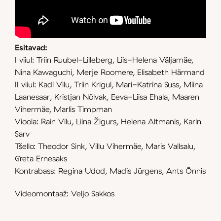
Esitavad:
I viiul: Triin Ruubel-Lilleberg, Liis-Helena Väljamäe,
Nina Kawaguchi, Merje Roomere, Elisabeth Härmand
II viiul: Kadi Vilu, Triin Krigul, Mari-Katrina Suss, Miina
Laanesaar, Kristjan Nõlvak, Eeva-Liisa Ehala, Maaren
Vihermäe, Marlis Timpman
Vioola: Rain Vilu, Liina Žigurs, Helena Altmanis, Karin
Sarv
Tšello: Theodor Sink, Villu Vihermäe, Maris Vallsalu,
Greta Ernesaks
Kontrabass: Regina Udod, Madis Jürgens, Ants Õnnis
Videomontaaž: Veljo Sakkos