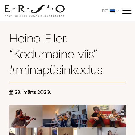
Skip
to
EST
content
Heino Eller.
“Kodumaine viis”
#minapüsinkodus
28. märts 2020.