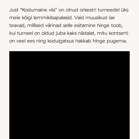
Just “Kodumaine viis” on olnud orkestri turneedel üks
meie kõigi lemmiklisapalasid. Vaid muusikud ise
teavad, millised värinad selle esitamine hinge toob,
kui turneel on oldud juba kaks nädalat, mitu kontserti
on veel ees ning koduigatsus hakkab hinge pugema.