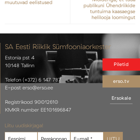
muutuvad eelistused
publikuni Ühendriikide
tuntuima kaasaegse
helilooja loomingut
SA Eesti Riiklik Sümfooniaorkester
Estonia pst 4
Piletid
10148 Tallinn
Telefon (+372) 6 147 787
erso.tv
E-post erso@erso.ee
Ersokale
Registrikood 90012610
KMKR number EE101696847
Liitu uudiskirjaga!