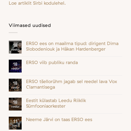
Loe artiklit Sirbi kodulehel.
Viimased uudised
ERSO ees on maailma tipud: dirigent Dima
18
Slobodeniouk ja Håkan Hardenberger
veebr
ERSO viib publiku randa
18
veebr
ERSO tšellorühm jagab sel reedel lava Vox
18
Clamantisega
veebr
Eestit külastab Leedu Riiklik
18
Sümfooniaorkester
veebr
Neeme Järvi on taas ERSO ees
11
nov.