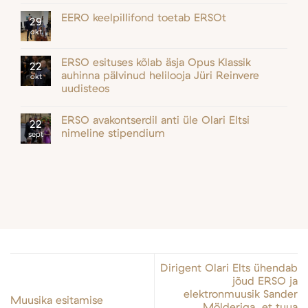
EERO keelpillifond toetab ERSOt
29
okt
ERSO esituses kõlab äsja Opus Klassik
22
auhinna pälvinud helilooja Jüri Reinvere
okt
uudisteos
ERSO avakontserdil anti üle Olari Eltsi
22
nimeline stipendium
sept
Dirigent Olari Elts ühendab
jõud ERSO ja
elektronmuusik Sander
Muusika esitamise
Mölderiga, et tuua