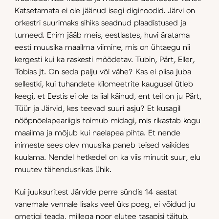
Katsetamata ei ole jäänud isegi diginoodid. Järvi on
orkestri suurimaks sihiks seadnud plaadistused ja
turneed. Enim jääb meis, eestlastes, huvi äratama
eesti muusika maailma viimine, mis on ühtaegu nii
kergesti kui ka raskesti mõõdetav. Tubin, Pärt, Eller,
Tobias jt. On seda palju või vähe? Kas ei piisa juba
sellestki, kui tuhandete kilomeetrite kaugusel ütleb
keegi, et Eestis ei ole ta iial käinud, ent teil on ju Pärt,
Tüür ja Järvid, kes teevad suuri asju? Et kusagil
nööpnõelapeariigis toimub midagi, mis rikastab kogu
maailma ja mõjub kui naela­pea pihta. Et nende
inimeste sees olev muusika paneb teised vaikides
kuulama. Nendel hetkedel on ka viis minutit suur, elu
muutev tähendusrikas ühik.
Kui juuksuritest Järvide perre sündis 14 aastat
vanemale vennale lisaks veel üks poeg, ei võidud ju
ometigi teada, millega noor elutee tasapisi täitub.