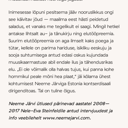
Inimesesse lõpuni pesitsema jääv nooruslikkus ongi
see käivitav jõud – maailma eest hästi peidetud
saladus, et vanaks me tegelikult ei saagi. Mingil hetkel
antakse lihtsalt au- ja tänukirju ning elutööpreemia.
Suurim elutööpreemia on aga ilmselt kaks poega ja
tütar, kellele on parima hariduse, isikliku eeskuju ja
sooja suhtumisega antud edasi oskus kujundada
muusikaarmastuse abil endale ilus ja tähendusrikas
elu. „Ei ole võimalik olla halvas tujus, kui panna kohe
hommikul peale mõni hea plaat,“ jäi kõlama ühest
kohtumisest Neeme Järviga Estonia kontserdisaali
dirigenditoas. Tal on tuline õigus.
Neeme Järvi ütlused pärinevad aastatel 2008–
2017 Nele-Eva Steinfeldile antud inter­vjuudest ja
info veebilehelt www.neemejarvi.com.