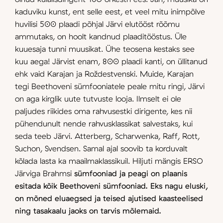
kaduviku kunst, ent selle eest, et veel mitu inimpõlve
huvilisi 500 plaadi põhjal Järvi elutööst rõõmu
ammutaks, on hoolt kandnud plaaditööstus. Üle
kuuesaja tunni muusikat. Ühe teosena kestaks see
kuu aega! Järvist enam, 800 plaadi kanti, on üllitanud
ehk vaid Karajan ja Roždestvenski. Muide, Karajan
tegi Beethoveni sümfooniatele peale mitu ringi, Järvi
on aga kirglik uute tutvuste looja. Ilmselt ei ole
paljudes riikides oma rahvusestki dirigente, kes nii
pühendunult nende rahvusklassikat salvestaks, kui
seda teeb Järvi. Atterberg, Scharwenka, Raff, Rott,
Suchon, Svendsen. Samal ajal soovib ta korduvalt
kõlada lasta ka maailmaklassikuil. Hiljuti mängis ERSO
Järviga Brahmsi
sümfooniad ja peagi on plaanis
esitada kõik Beethoveni sümfooniad. Eks nagu eluski,
on mõned eluaegsed ja teised ajutised kaasteelised
ning tasakaalu jaoks on tarvis mõlemaid.