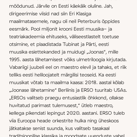
möödunud. Järvile on Eesti käekäik oluline. Jah,
dirigeerimise viisid nad siin Eri Klasiga
maailmatasemele, nagu oli neil Peterburis õppides
eesmärk. Pool miljonit krooni Eesti muusika- ja
teatriakadeemia ehituseks, väliseestlastelt toetuse
otsimine, et plaadistada Tubinat ja Pärti, eesti
muusika esiettekanded ja muidugi „Joonas“, mille
1995. aasta lähetamisest võiks ulmetriloogia kirjutada.
Vabariigi juubeli eel on maestro elevil ja tahaks, et riik
telliks eesti heliloojatelt märgilisi teoseid. Ka eesti
muusikat võtab ta maailma kaasa: 2018. aastal kõlab
„Joonase lähetamine“ Berliinis ja ERSO tuuritab USAs.
„ERSOs valitseb praegu entusiastlik õhkkond, ollakse
huvitatud parimast tulemusest,“ ütleb maestro,
kellega pikendati lepingut 2020. aastani. ERSO tuleb
viia Euroopa heade orkestrite hulka ning üheskoos
jätkatakse senist suunda, kus valitseb tasakaal
traditsioonilise klassika ja moodsate uuenduste vahel.