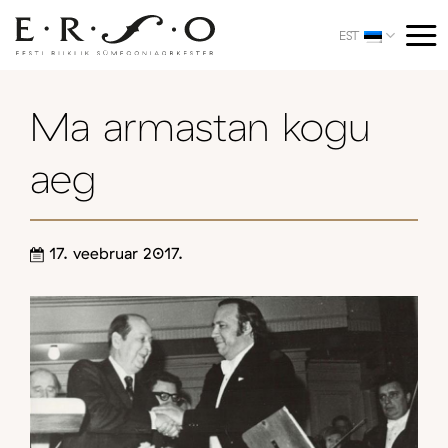
Skip
to
EST
content
Ma armastan kogu
aeg
17. veebruar 2017.