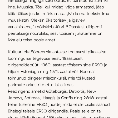
inimesega ning iga kord ootus, et partituurist sünniks
ime. Muusika. Tõsi, kui midagi väga armastad, jääb
kõik tülikas justkui märkamata. „Mida ma teeksin ilma
muusikata? Oleksin üks torisev ja igavlev
vanainimene,“ mõtiskleb Järvi. 50aastast dirigenti
peetaksegi noorukiks, sest tõsisem juhatamine on
ikka elu teise poole amet.
Kultuuri elutööpreemia antakse teatavasti pikaajalise
loomingulise tegevuse eest. 18aastaselt
dirigendidebüüt, 1960. aastast tõsisem side ERSO ja
hiljem Estoniaga ning 1971. aastal võit Roomas
toimunud dirigeerimiskonkursil, mis tõi kutsed
parimate orkestrite ette laias ilmas.
Peadirigendiametid Göteborgis, Detroitis, New
Jerseys, Šotimaal, Haagis ja Genfis ning 2010. aastal
teine tulemine ERSO juurde, mida ei ole osaks saanud
ühelegi teisele ERSO dirigendile. Peale selle on ta
olnud külalisdirigent 160 orkestri ees. Jah, muusika on