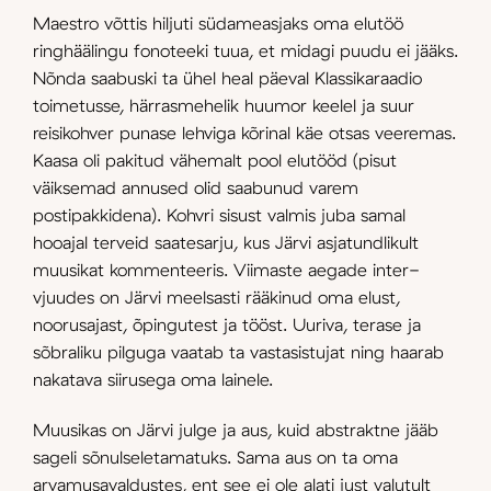
Maestro võttis hiljuti südame­asjaks oma elutöö
ringhäälingu fonoteeki tuua, et midagi puudu ei jääks.
Nõnda saabuski ta ühel heal päeval Klassikaraadio
toimetusse, härrasmehelik huumor keelel ja suur
reisikohver punase lehviga kõrinal käe otsas veeremas.
Kaasa oli pakitud vähemalt pool elutööd (pisut
väiksemad annused olid saabunud varem
postipakkidena). Kohvri sisust valmis juba samal
hooajal terveid saatesarju, kus Järvi asjatundlikult
muusikat kommenteeris. Viimaste aegade inter­
vjuudes on Järvi meelsasti rääkinud oma elust,
noorusajast, õpingutest ja tööst. Uuriva, terase ja
sõbraliku pilguga vaatab ta vastasistujat ning haarab
nakatava siirusega oma lainele.
Muusikas on Järvi julge ja aus, kuid abstraktne jääb
sageli sõnulseletamatuks. Sama aus on ta oma
arvamusavaldustes, ent see ei ole alati just valutult