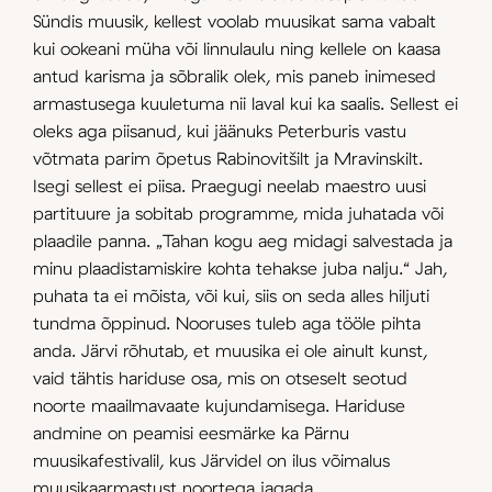
Sündis muusik, kellest voolab muusikat sama vabalt
kui ookeani müha või linnulaulu ning kellele on kaasa
antud karisma ja sõbralik olek, mis paneb inimesed
armastusega kuuletuma nii laval kui ka saalis. Sellest ei
oleks aga piisanud, kui jäänuks Peterburis vastu
võtmata parim õpetus Rabinovitšilt ja Mravinskilt.
Isegi sellest ei piisa. Praegugi neelab maestro uusi
partituure ja sobitab programme, mida juhatada või
plaadile panna. „Tahan kogu aeg midagi salvestada ja
minu plaadistamiskire kohta tehakse juba nalju.“ Jah,
puhata ta ei mõista, või kui, siis on seda alles hiljuti
tundma õppinud. Nooruses tuleb aga tööle pihta
anda. Järvi rõhutab, et muusika ei ole ainult kunst,
vaid tähtis hariduse osa, mis on otseselt seotud
noorte maailmavaate kujundamisega. Hariduse
andmine on peamisi eesmärke ka Pärnu
muusikafestivalil, kus Järvidel on ilus võimalus
muusika­armastust noortega jagada.