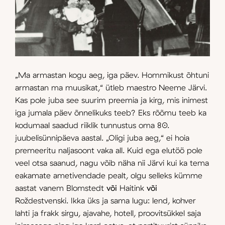
„Ma armastan kogu aeg, iga päev. Hommikust õhtuni
armastan ma muusikat,“ ütleb maestro Neeme Järvi.
Kas pole juba see suurim preemia ja kirg, mis inimest
iga jumala päev õnnelikuks teeb? Eks rõõmu teeb ka
kodumaal saadud riiklik tunnustus oma 80.
juubelisünnipäeva aastal. „Oligi juba aeg,“ ei hoia
premeeritu naljasoont vaka all. Kuid ega elutöö pole
veel otsa saanud, nagu võib näha nii Järvi kui ka tema
eakamate ametivendade pealt, olgu selleks kümme
aastat vanem Blomstedt
või
Haitink
või
Roždestvenski. Ikka üks ja sama lugu: lend, kohver
lahti ja frakk sirgu, ajavahe, hotell, proovitsükkel saja