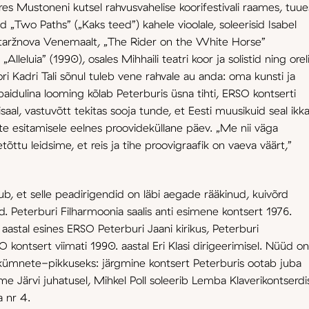
res Mustoneni kutsel rahvusvahelise koorifestivali raames, tuue
 „Two Paths” („Kaks teed”) kahele vioolale, soleerisid Isabel
Kataržnova Venemaalt, „The Rider on the White Horse”
Alleluia” (1990), osales Mihhaili teatri koor ja solistid ning oreli
ori Kadri Tali sõnul tuleb vene rahvale au anda: oma kunsti ja
aidulina looming kõlab Peterburis üsna tihti, ERSO kontserti
isaal, vastuvõtt tekitas sooja tunde, et Eesti muusikuid seal ikk
e esitamisele eelnes proovideküllane päev. „Me nii väga
etõttu leidsime, et reis ja tihe proovigraafik on vaeva väärt,”
b, et selle peadirigendid on läbi aegade rääkinud, kuivõrd
sed. Peterburi Filharmoonia saalis anti esimene kontsert 1976.
aastal esines ERSO Peterburi Jaani kirikus, Peterburi
O kontsert viimati 1990. aastal Eri Klasi dirigeerimisel. Nüüd on
akümnete-pikkuseks: järgmine kontsert Peterburis ootab juba
 Järvi juhatusel, Mihkel Poll soleerib Lemba Klaverikontserdi
a nr 4.