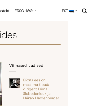
ontakt
ERSO 100
EST
lides
Viimased uudised
ERSO ees on
18
maailma tipud:
veebr
dirigent Dima
Slobodeniouk ja
Håkan Hardenberger