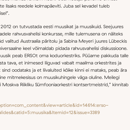
 lisaks reedele kolmapäeviti. Juba sel kevadel tuleb
sel”.
l 2012 on tutvustada eesti muusikat ja muusikuid. Seejuures
ele rahvusvahelisi konkursse, mille tulemusena on näiteks
d valitud Austraalia päritolu ja Sabina Meyeri juures Lübeckis
versaalne keel võimaldab pidada rahvusvahelisi diskussioone.
 muusik peab ERSOt oma koduorkestriks. Püüame pakkuda talle
sta tava, et inimesed liiguvad vabalt maailma orkestrites ja
t sind oodataks ja et liivaluited kõike kinni ei mataks, peab ära
ine mitmekesisus on muusikuhingele väga oluline. Meilegi
oskva Riikliku Sümfooniaorkestri kontsertmeistrid,” kinnitab
ption=com_content&view=article&id=14614:erso-
saalides&catid=5:muusika&Itemid=12&issue=3389