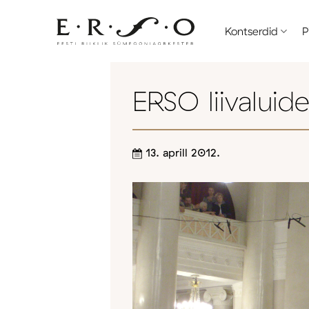
Skip
to
Kontserdid
P
content
ERSO liivaluid
13. aprill 2012.