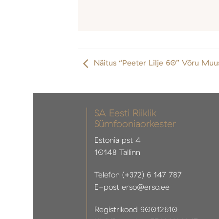
Näitus “Peeter Lilje 60” Võru Muus
SA Eesti Riiklik
Sümfooniaorkester
Estonia pst 4
10148 Tallinn
Telefon (+372) 6 147 787
E-post erso@erso.ee
Registrikood 90012610