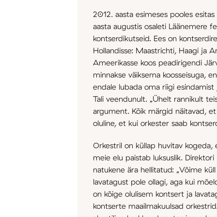
2012. aasta esimeses pooles esitas
aasta augustis osaleti Läänemere fest
kontserdikutseid. Ees on kontserdirei
Hollandisse: Maastrichti, Haagi ja 
Ameerikasse koos peadirigendi Järvi 
minnakse väiksema koosseisuga, en
endale lubada oma riigi esindamist ja
Tali veendunult. „Ühelt rannikult tei
argument. Kõik märgid näitavad, et 
oluline, et kui orkester saab kontse
Orkestril on küllap huvitav kogeda,
meie elu paistab luksuslik. Direktori
natukene ära hellitatud: „Võime küll 
lavatagust pole ollagi, aga kui mõeld
on kõige olulisem kontsert ja lavata
kontserte maailmakuulsad orkestrid.