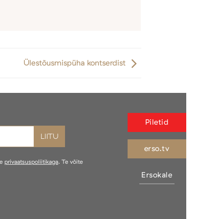
Ülestõusmispüha kontserdist
Piletid
erso.tv
ie
privaatsuspoliitikaga
. Te võite
Ersokale