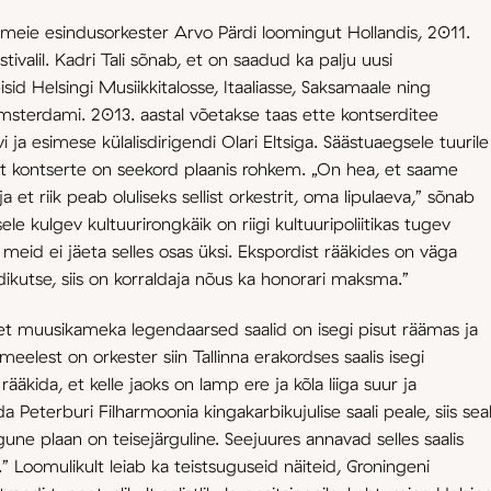
 meie esindusorkester Arvo Pärdi loomingut Hollandis, 2011.
ivalil. Kadri Tali sõnab, et on saadud ka palju uusi
sid Helsingi Musiikkitalosse, Itaaliasse, Saksamaale ning
Amsterdami. 2013. aastal võetakse taas ette kontserditee
ja esimese külalisdirigendi Olari Eltsiga. Säästuaegsele tuurile
t kontserte on seekord plaanis rohkem. „On hea, et saame
 et riik peab oluliseks sellist orkestrit, oma lipulaeva,” sõnab
sele kulgev kultuurirongkäik on riigi kultuuripoliitikas tugev
meid ei jäeta selles osas üksi. Ekspordist rääkides on väga
rdikutse, siis on korraldaja nõus ka honorari maksma.”
 et muusikameka legendaarsed saalid on isegi pisut räämas ja
 meelest on orkester siin Tallinna erakordses saalis isegi
rääkida, et kelle jaoks on lamp ere ja kõla liiga suur ja
a Peterburi Filharmoonia kingakarbikujulise saali peale, siis sea
gune plaan on teisejärguline. Seejuures annavad selles saalis
” Loomulikult leiab ka teistsuguseid näiteid, Groningeni