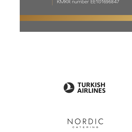
KMKR number EE101696847