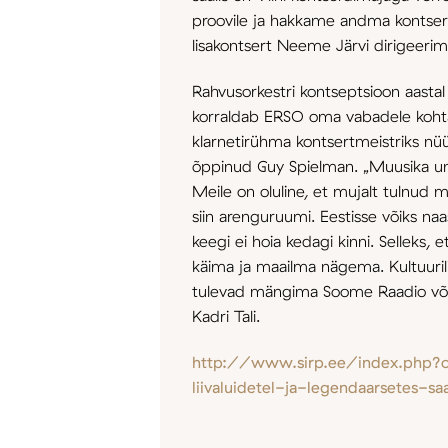
proovile ja hakkame andma kontserte
lisakontsert Neeme Järvi dirigeerimi
Rahvusorkestri kontseptsioon aasta
korraldab ERSO oma vabadele kohtad
klarnetirühma kontsertmeistriks nüü
õppinud Guy Spielman. „Muusika uni
Meile on oluline, et mujalt tulnud
siin arenguruumi. Eestisse võiks naa
keegi ei hoia kedagi kinni. Selleks, e
käima ja maailma nägema. Kultuuril
tulevad mängima Soome Raadio või M
Kadri Tali.
http://www.sirp.ee/index.php?o
liivaluidetel-ja-legendaarsetes-