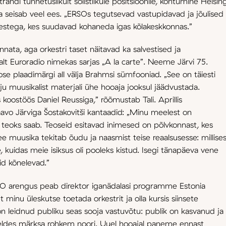
randi tunnetuslikult solistlikule positsioonile, kohtumine Helsing
ga seisab veel ees. „ERSOs tegutsevad vastupidavad ja jõulised
mestega, kes suudavad kohaneda igas kõlakeskkonnas.”
nnata, aga orkestri taset näitavad ka salvestised ja
lt Euroradio nimekas sarjas „A la carte”. Neeme Järvi 75.
e plaadimärgi all välja Brahmsi sümfooniad. „See on täiesti
u muusikalist materjali ühe hooaja jooksul jäädvustada.
oostöös Daniel Reussiga,” rõõmustab Tali. Aprillis
avo Järviga Šostakovitši kantaadid: „Minu meelest on
s teoks saab. Teoseid esitavad inimesed on põlvkonnast, kes
ee muusika tekitab õudu ja naasmist teise reaalsusesse: millise
 kuidas meie isiksus oli pooleks kistud. Isegi tänapäeva vene
id kõnelevad.”
O arengus peab direktor iganädalasi programme Estonia
 minu üleskutse toetada orkestrit ja olla kursis siinsete
leidnud publiku seas sooja vastuvõtu: publik on kasvanud ja
rreldes märksa rohkem noori. Uuel hooajal paneme ennast