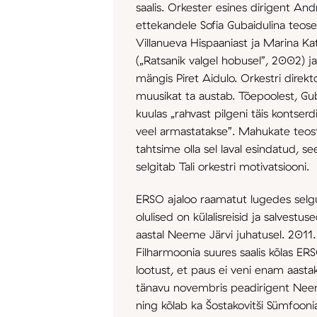
saalis. Orkester esines dirigent And
ettekandele Sofia Gubaidulina teosed
Villanueva Hispaaniast ja Marina 
(„Ratsanik valgel hobusel”, 2002) ja „
mängis Piret Aidulo. Orkestri direkt
muusikat ta austab. Tõepoolest, Gub
kuulas „rahvast pilgeni täis kontserd
veel armastatakse”. Mahukate teost
tahtsime olla sel laval esindatud, se
selgitab Tali orkestri motivatsiooni.
ERSO ajaloo raamatut lugedes selgu
olulised on külalisreisid ja salvestu
aastal Neeme Järvi juhatusel. 2011. 
Filharmoonia suures saalis kõlas ERS
lootust, et paus ei veni enam aast
tänavu novembris peadirigent Neeme
ning kõlab ka Šostakovitši Sümfooni