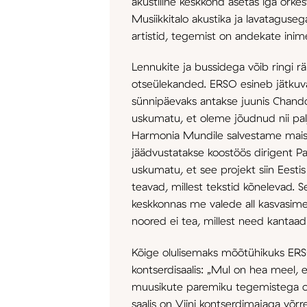
akustiline keskkond asetas iga orkest
Musiikkitalo akustika ja lavataguse
artistid, tegemist on andekate ini
Lennukite ja bussidega võib ringi rä
otseülekanded. ERSO esineb jätkuva
sünnipäevaks antakse juunis Chandos
uskumatu, et oleme jõudnud nii palj
Harmonia Mundile salvestame mais k
jäädvustatakse koostöös dirigent Pa
uskumatu, et see projekt siin Eesti
teavad, millest tekstid kõnelevad. S
keskkonnas me valede all kasvasime,
noored ei tea, millest need kantaad
Kõige olulisemaks mõõtühikuks ERS
kontserdisaalis: „Mul on hea meel, et
muusikute paremiku tegemistega on 
saalis on Viini kontserdimajaga võ