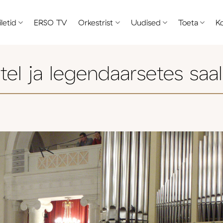
iletid
ERSO TV
Orkestrist
Uudised
Toeta
K
etel ja legendaarsetes saa