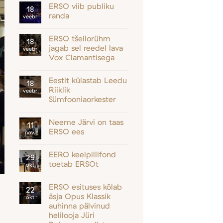
ERSO viib publiku
18
randa
veebr
ERSO tšellorühm
18
jagab sel reedel lava
veebr
Vox Clamantisega
Eestit külastab Leedu
18
Riiklik
veebr
Sümfooniaorkester
Neeme Järvi on taas
11
ERSO ees
nov.
EERO keelpillifond
29
toetab ERSOt
okt
ERSO esituses kõlab
22
äsja Opus Klassik
okt
auhinna pälvinud
helilooja Jüri