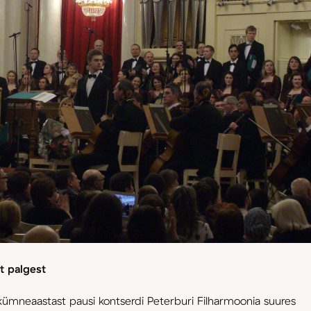
st palgest
kümneaastast pausi kontserdi Peterburi Filharmoonia suures