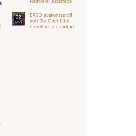
Reinvere uudisteos
s
ERSO avakontserdil
22
anti üle Olari Eltsi
sept
l
nimeline stipendium
a
s