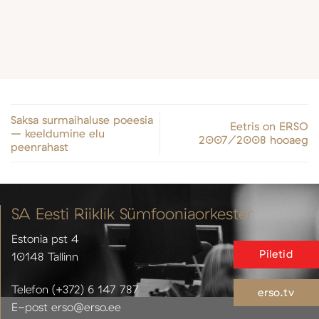
Saksa surmaihaluse poeesia
Eetris on ERSO
– keeldumine elu
2007/2008 hooaeg
peenrahast
SA Eesti Riiklik Sümfooniaorkester
Estonia pst 4
Piletid
10148 Tallinn
Telefon (+372) 6 147 787
erso.tv
E-post erso@erso.ee