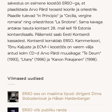
salvestus on esimene koostöö ERSO-ga, et
plaadistada Arvo Pärdi teoseid koorile ja orkestrile.
Plaadile tulevad "In Principio" ja "Cecilia, vergine
romana" ning orkestriteos "La Sindone". Sama kavaga
antakse tasuta kontsert 28. mail kell 19 Estonia
kontserdisaalis. Pääsmeid saab Eesti Kontserdi
kassadest. Kontserdi korraldab ERSO. Kammerkoori,
Tõnu Kaljuste ja ECM-i koostöös on varem välja
antud kolm CD-d Arvo Pärdi muusikaga: "Te Deum"
(1993), "Litany" (1996) ja "Kanon Pokajanen" (1998).
Viimased uudised
ERSO ees on maailma tipud: dirigent Dima
18
Slobodeniouk ja Håkan Hardenberger
veebr
ERSO viib publiku randa
18