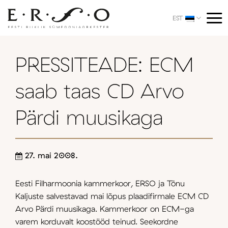
Skip
to
EST
content
PRESSITEADE: ECM
saab taas CD Arvo
Pärdi muusikaga
27. mai 2008.
Eesti Filharmoonia kammerkoor, ERSO ja Tõnu
Kaljuste salvestavad mai lõpus plaadifirmale ECM CD
Arvo Pärdi muusikaga. Kammerkoor on ECM-ga
varem korduvalt koostööd teinud. Seekordne