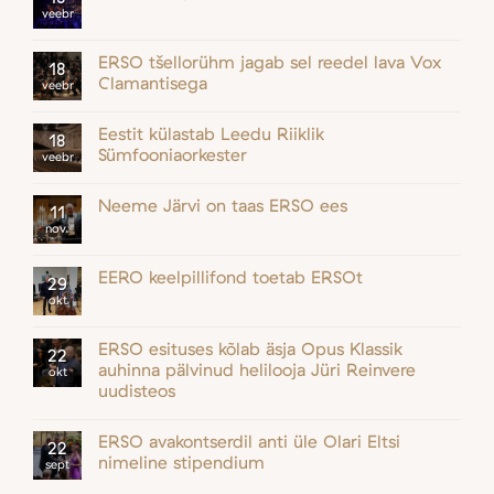
veebr
ERSO tšellorühm jagab sel reedel lava Vox
18
Clamantisega
veebr
Eestit külastab Leedu Riiklik
18
Sümfooniaorkester
veebr
Neeme Järvi on taas ERSO ees
11
nov.
EERO keelpillifond toetab ERSOt
29
okt
ERSO esituses kõlab äsja Opus Klassik
22
auhinna pälvinud helilooja Jüri Reinvere
okt
uudisteos
ERSO avakontserdil anti üle Olari Eltsi
22
nimeline stipendium
sept