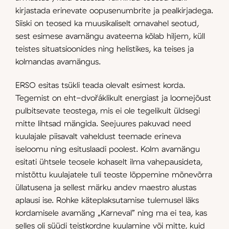
kirjastada erinevate oopusenumbrite ja pealkirjadega.
Siiski on teosed ka muusikaliselt omavahel seotud,
sest esimese avamängu avateema kõlab hiljem, küll
teistes situatsioonides ning helistikes, ka teises ja
kolmandas avamängus.
ERSO esitas tsükli teada olevalt esimest korda.
Tegemist on eht-dvořáklikult energiast ja loomejõust
pulbitsevate teostega, mis ei ole tegelikult üldsegi
mitte lihtsad mängida. Seejuures pakuvad need
kuulajale piisavalt vaheldust teemade erineva
iseloomu ning esituslaadi poolest. Kolm avamängu
esitati ühtsele teosele kohaselt ilma vahepausideta,
mistõttu kuulajatele tuli teoste lõppemine mõnevõrra
üllatusena ja sellest märku andev maestro alustas
aplausi ise. Rohke käteplaksutamise tulemusel läks
kordamisele avamäng „Karneval” ning ma ei tea, kas
selles oli süüdi teistkordne kuulamine või mitte, kuid