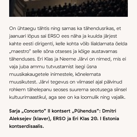
On ühtaegu tähtis ning samas ka tähendusrikas, et
jaanuari lõpus sai ERSO ees näha ja kuulda järjest
kahte eesti dirigenti, kelle kohta võib liialdamata öelda
„maestro” selle sõna otseses ja kõige austavamas
tähenduses. Eri Klas ja Neeme Järvi on nimed, mis ei
vaja juba ammu tutvustamist isegi üsna
muusikakaugetele inimestele, kõnelemata
muusikutest. Järvi tegevus on viimasel ajal pälvinud
rohkem tähelepanu seoses suurema seotusega siinsel
kultuurimaastikul, aga see on ka loomulik ning vajalik.
Sarja „Concerto” II kontsert „Pühendus”: Dmitri
Aleksejev (klaver), ERSO ja Eri Klas 20. I Estonia
kontserdisaalis.