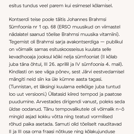
esitus tundus veel parem kui esimesel kõlamisel.
Kontserdi teise poole täitis Johannes Brahmsi
Sümfoonia nr 1 op. 68 (ERSO muusikud on viimastel
nädalatel saanud tõelise Brahmsi muusika vitamiini).
Tegemist oli Brahmsi sarja avakontserdiga – publikul
on võimalik samas esituskoosseisus kuulata selle
kevadhooaja jooksul kõiki nelja sümfooniat (II kõlab
juba täna õhtul, III 26. aprillil ja IV sümfoonia 4. mail).
Kindlasti on see väga põnev, sest Järvi eestvedamisel
mängiti neid siin ka üle kümne aasta tagasi.
(Tunnistan, et läksingi kuulama eelkõige juba tuntud
loo uut versiooni.) Üllatasid kiired tempod ja paatose
puudumine. Arvestades dirigendi vanust, poleks seda
üldse oodanud. Tänu tempovalikutele oli võimalik n-ö
mingid asjad kokku võtta ning teatud vormilised
rõhud paika asetada. Samuti olid tõeliselt nauditavad
II ja III osa oma fraasi nõtkuse ning kõlakujunduse