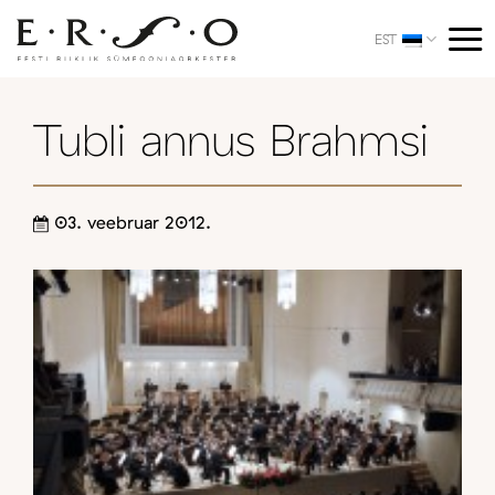
Skip
to
EST
content
Tubli annus Brahmsi
03. veebruar 2012.