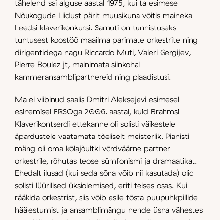
tähelend sai alguse aastal 1975, kui ta esimese
Nõukogude Liidust pärit muusikuna võitis maineka
Leedsi klaverikonkursi. Samuti on tunnistuseks
tuntusest koostöö maailma parimate orkestrite ning
dirigentidega nagu Riccardo Muti, Valeri Gergijev,
Pierre Boulez jt, mainimata siinkohal
kammeransamblipartnereid ning plaadistusi.
Ma ei viibinud saalis Dmitri Aleksejevi esimesel
esinemisel ERSOga 2006. aastal, kuid Brahmsi
Klaverikontserdi ettekanne oli solisti väikestele
äpardustele vaatamata tõeliselt meisterlik. Pianisti
mäng oli oma kõlajõultki võrdväärne partner
orkestrile, rõhutas teose sümfonismi ja dramaatikat.
Ehedalt ilusad (kui seda sõna võib nii kasutada) olid
solisti lüürilised üksiolemised, eriti teises osas. Kui
rääkida orkestrist, siis võib esile tõsta puupuhkpillide
häälestumist ja ansamblimängu nende üsna vähestes