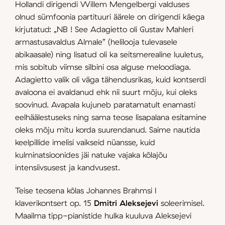
Hollandi dirigendi Willem Mengelbergi valduses
olnud sümfoonia partituuri äärele on dirigendi käega
kirjutatud: „NB ! See Adagietto oli Gustav Mahleri
armastusavaldus Almale” (helilooja tulevasele
abikaasale) ning lisatud oli ka seitsmerealine luuletus,
mis sobitub viimse silbini osa alguse meloodiaga.
Adagietto valik oli väga tähendusrikas, kuid kontserdi
avaloona ei avaldanud ehk nii suurt mõju, kui oleks
soovinud. Avapala kujuneb paratamatult enamasti
eelhäälestuseks ning sama teose lisapalana esitamine
oleks mõju mitu korda suurendanud. Saime nautida
keelpillide imelisi vaikseid nüansse, kuid
kulminatsioonides jäi natuke vajaka kõlajõu
intensiivsusest ja kandvusest.
Teise teosena kõlas Johannes Brahmsi I
klaverikontsert op. 15
Dmitri Aleksejevi
soleerimisel.
Maailma tipp-pianistide hulka kuuluva Aleksejevi