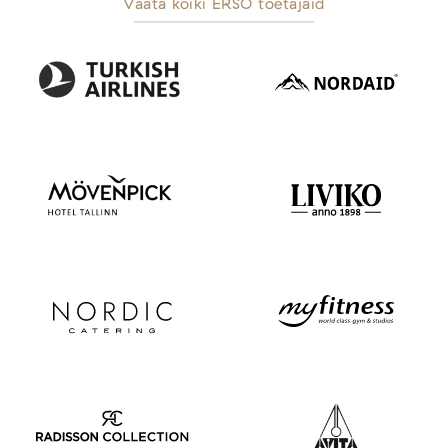
Vaata kõiki ERSO toetajaid