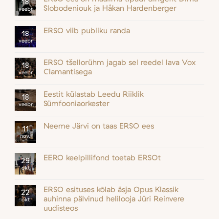
18
Slobodeniouk ja Håkan Hardenberger
veebr
ERSO viib publiku randa
18
veebr
ERSO tšellorühm jagab sel reedel lava Vox
18
Clamantisega
veebr
Eestit külastab Leedu Riiklik
18
Sümfooniaorkester
veebr
Neeme Järvi on taas ERSO ees
11
nov.
EERO keelpillifond toetab ERSOt
29
okt
ERSO esituses kõlab äsja Opus Klassik
22
auhinna pälvinud helilooja Jüri Reinvere
okt
uudisteos