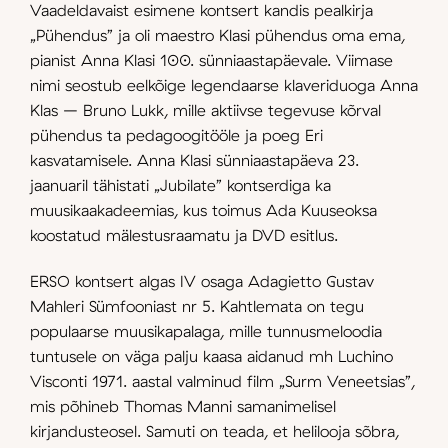
Vaadeldavaist esimene kontsert kandis pealkirja
„Pühendus” ja oli maestro Klasi pühendus oma ema,
pianist Anna Klasi 100. sünniaastapäevale. Viimase
nimi seostub eelkõige legendaarse klaveriduoga Anna
Klas – Bruno Lukk, mille aktiivse tegevuse kõrval
pühendus ta pedagoogitööle ja poeg Eri
kasvatamisele. Anna Klasi sünniaastapäeva 23.
jaanuaril tähistati „Jubilate” kontserdiga ka
muusikaakadeemias, kus toimus Ada Kuuseoksa
koostatud mälestusraamatu ja DVD esitlus.
ERSO kontsert algas IV osaga Adagietto Gustav
Mahleri Sümfooniast nr 5. Kahtlemata on tegu
populaarse muusikapalaga, mille tunnusmeloodia
tuntusele on väga palju kaasa aidanud mh Luchino
Visconti 1971. aastal valminud film „Surm Veneetsias”,
mis põhineb Thomas Manni samanimelisel
kirjandusteosel. Samuti on teada, et helilooja sõbra,