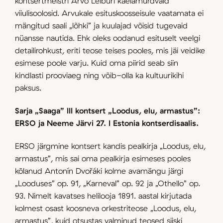
kontsertmeistri Arvo Leiburi kaelamurdvaid
viiulisoolosid. Arvukale esituskoosseisule vaatamata ei
mängitud saali „lõhki” ja kuulajad võisid tugevaid
nüansse nautida. Ehk oleks oodanud esituselt veelgi
detailirohkust, eriti teose teises pooles, mis jäi veidike
esimese poole varju. Kuid oma piirid seab siin
kindlasti prooviaeg ning võib-olla ka kultuurikihi
paksus.
Sarja „Saaga” III kontsert „Loodus, elu, armastus”:
ERSO ja Neeme Järvi 27. I Estonia kontserdisaalis.
ERSO järgmine kontsert kandis pealkirja „Loodus, elu,
armastus”, mis sai oma pealkirja esimeses pooles
kõlanud Antonín Dvořáki kolme avamängu järgi
„Looduses” op. 91, „Karneval” op. 92 ja „Othello” op.
93. Nimelt kavatses helilooja 1891. aastal kirjutada
kolmest osast koosneva orkestriteose „Loodus, elu,
armastus”, kuid otsustas valminud teosed siiski