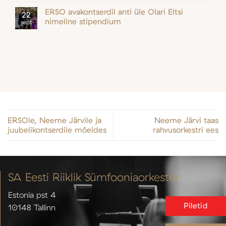
ERSO avakontserdil anti üle Olari Eltsi
22
nimeline stipendium
sept
ERSOle, Neeme Järvile ja
Neeme Järvi taas
juubelikontserdile mõeldes
rahvusorkestri ees
SA Eesti Riiklik Sümfooniaorkester
Estonia pst 4
Piletid
10148 Tallinn