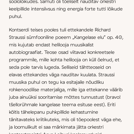
soololõikudes. Samuti oli tõeliselt nauditav orkestri
keelpillide intensiivsus ning energia forte tutti lõikude
puhul.
Kontserdi teises pooles tuli ettekandele Richard
Straussi sümfooniline poeem „Kangelase elu” op. 40,
mis kujutab endast helilooja muusikalist
autobiograafiat. Teose osad viitavad konkreetsele
programmile, mille kohta helilooja on küll öelnud, et
seda pole tarvis lugeda. Selliseid tähtteoseid on
elavas ettekandes väga nauditav kuulata. Straussi
muusika puhul on tegu ka esitajaile nõudliku
rohkenoodilise materjaliga, mille iga ettekanne väärib
juba ainuüksi sooritamise mõttes tunnustust (bravo!
tšellorühmale kangelase teema esituse eest). Eriti
köitis tähelepanu puhkpillide kehastumine
tänitavateks kriitikuteks, mis oli tõepoolest väga ehe,
ja loomulikult ei saa märkimata jätta orkestri