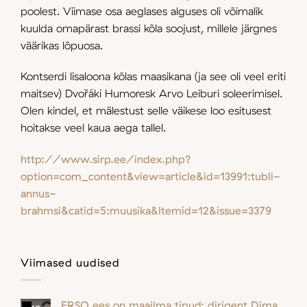
poolest. Viimase osa aeglases alguses oli võimalik
kuulda omapärast brassi kõla soojust, millele järgnes
väärikas lõpuosa.
Kontserdi lisaloona kõlas maasikana (ja see oli veel eriti
maitsev) Dvořáki Humoresk Arvo Leiburi soleerimisel.
Olen kindel, et mälestust selle väikese loo esitusest
hoitakse veel kaua aega tallel.
http://www.sirp.ee/index.php?
option=com_content&view=article&id=13991:tubli-
annus-
brahmsi&catid=5:muusika&Itemid=12&issue=3379
Viimased uudised
ERSO ees on maailma tipud: dirigent Dima